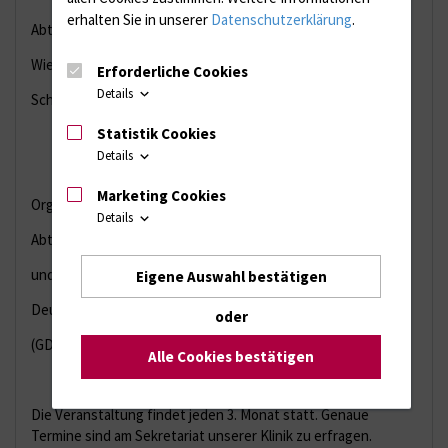
erhalten Sie in unserer
Datenschutzerklärung
.
Abteilung für Unfall- und
Wiederherstellungschirurgie
Erforderliche Cookies
Details
Schillingallee 35, D-18057 Rostock
Statistik Cookies
Details
Marketing Cookies
Organisation:
Details
Abteilung für Unfall- und Wiederherstellungschirurgie
und
Eigene Auswahl bestätigen
Deutsche Gesetzliche Unfallversicherung
oder
(GDUV)
Alle Cookies bestätigen
Die Veranstaltung findet jeden 3. Monat statt. Genaue
Termine sind am Sekretariat unserer Klinik zu erfragen.