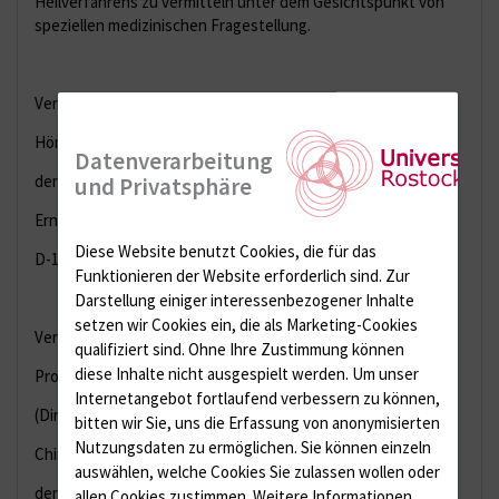
Heilverfahrens zu vermitteln unter dem Gesichtspunkt von
speziellen medizinischen Fragestellung.
Veranstaltungsort:
Hörsaal des Zentrums für Innere Medizin
Datenverarbeitung
der Universität Rostock
und Privatsphäre
Ernst-Heydemann-Straße 6
Diese Website benutzt Cookies, die für das
D-18057 Rostock
Funktionieren der Website erforderlich sind.
Zur
Darstellung einiger interessenbezogener Inhalte
setzen wir Cookies ein, die als Marketing-Cookies
Veranstalter:
qualifiziert sind. Ohne Ihre Zustimmung können
diese Inhalte nicht ausgespielt werden.
Um unser
Prof. Dr. med. Thomas Mittlmeier
Internetangebot fortlaufend verbessern zu können,
(Direktor)
bitten wir Sie, uns die Erfassung von anonymisierten
Nutzungsdaten zu ermöglichen.
Sie können einzeln
Chirurgische Klinik und Poliklinik
auswählen, welche Cookies Sie zulassen wollen oder
der Universität Rostock
allen Cookies zustimmen. Weitere Informationen