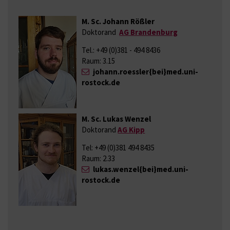
M. Sc. Johann Rößler
Doktorand
AG Brandenburg
Tel.: +49 (0)381 - 494 8436
Raum: 3.15
johann.roessler{bei}med.uni-
rostock.de
M. Sc. Lukas Wenzel
Doktorand
AG Kipp
Tel: +49 (0)381 494 8435
Raum: 2.33
lukas.wenzel{bei}med.uni-
rostock.de