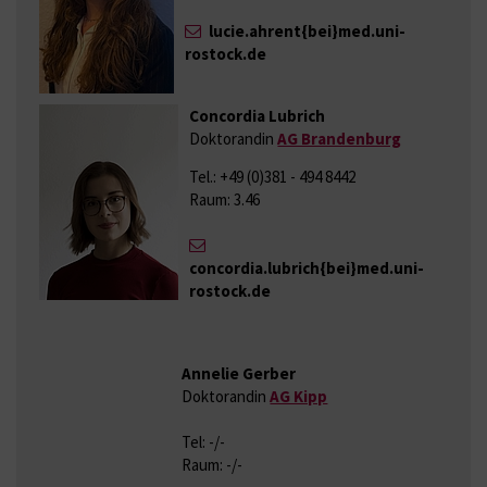
lucie.ahrent{bei}med.uni-
rostock.de
Concordia Lubrich
Doktorandin
AG Brandenburg
Tel.: +49 (0)381 - 494 8442
Raum: 3.46
concordia.lubrich{bei}med.uni-
rostock.de
Annelie Gerber
Doktorandin
AG Kipp
Tel: -/-
Raum: -/-