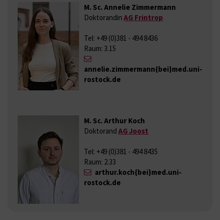
M. Sc. Annelie Zimmermann
Doktorandin
AG Frintrop
Tel: +49 (0)381 - 494 8436
Raum: 3.15
annelie.zimmermann{bei}med.uni-
rostock.de
M. Sc. Arthur Koch
Doktorand
AG Joost
Tel: +49 (0)381 - 494 8435
Raum: 2.33
arthur.koch{bei}med.uni-
rostock.de