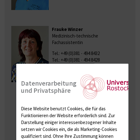
Frauke Winzer
Medizinisch-technische
Fachassistentin
Tel.: +49 (0)381 - 494 8432
Tel.: +49 (0)381 - 494 8428
Raum 3.20
Raum 0.19
frauke.winzer{bei}med.uni-
Datenverarbeitung
rostock.de
und Privatsphäre
Diese Website benutzt Cookies, die für das
Antje Schümann
Funktionieren der Website erforderlich sind.
Zur
Biologielaborantin
Darstellung einiger interessenbezogener Inhalte
Tel.: +49 (0)381 - 494 8448
setzen wir Cookies ein, die als Marketing-Cookies
Raum 19-22
qualifiziert sind. Ohne Ihre Zustimmung können