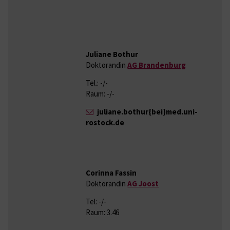
Juliane Bothur
Doktorandin
AG Brandenburg
Tel.: -/-
Raum: -/-
juliane.bothur{bei}med.uni-
rostock.de
Corinna Fassin
Doktorandin
AG Joost
Tel: -/-
Raum: 3.46