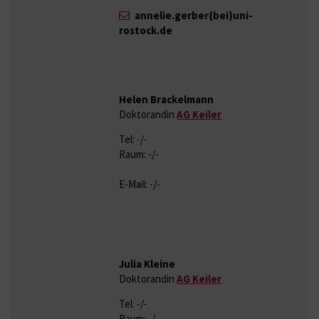
annelie.gerber{bei}uni-
rostock.de
Helen Brackelmann
Doktorandin
AG Keiler
Tel: -/-
Raum: -/-
E-Mail: -/-
Julia Kleine
Doktorandin
AG Keiler
Tel: -/-
Raum: -/-