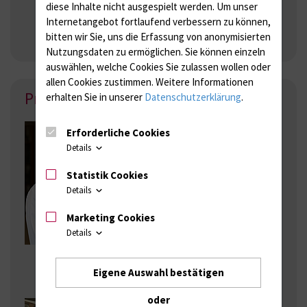
antje.schuemann(at)uni-
diese Inhalte nicht ausgespielt werden.
Um unser
rostock.de
Internetangebot fortlaufend verbessern zu können,
bitten wir Sie, uns die Erfassung von anonymisierten
Nutzungsdaten zu ermöglichen.
Sie können einzeln
auswählen, welche Cookies Sie zulassen wollen oder
allen Cookies zustimmen. Weitere Informationen
Präparatur
erhalten Sie in unserer
Datenschutzerklärung
.
B. A. Laura Hiepe
Erforderliche Cookies
Leiterin der Klinischen Anatomie
Details
Tel.: +49 (0)381 - 494 8413
Statistik Cookies
Raum 2.12
Details
laura.hiepe{bei}med.uni-
rostock.de
Marketing Cookies
Details
klinische.anatomie{bei}med.uni-
rostock.de
Eigene Auswahl bestätigen
oder
Tina Deja