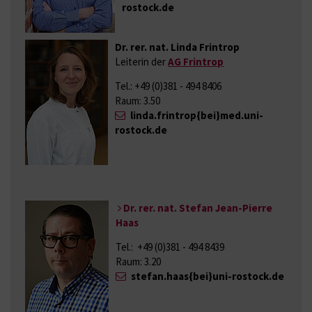
rostock.de
Dr. rer. nat. Linda Frintrop
Leiterin der
AG Frintrop
Tel.: +49 (0)381 - 494 8406
Raum: 3.50
linda.frintrop{bei}med.uni-
rostock.de
Dr. rer. nat.
Stefan Jean-Pierre
Haas
Tel.: +49 (0)381 - 494 8439
Raum: 3.20
stefan.haas{bei}uni-rostock.de