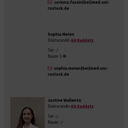
corinna.fassin{bei}med.uni-
rostock.de
Sophia Meien
Doktorandin
AG Kaddatz
Tel: -/-
Raum: 3.46
sophia.meien{bei}med.uni-
rostock.de
Justine Wallenta
Doktorandin
AG Kaddatz
Tel: -/-
Raum: -/-