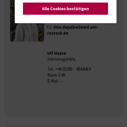
Mitarbeiterin Prosektur
Alle Cookies bestätigen
Tel.: +49 (0)381 - 494 8434
Raum: 2.37
tina.deja{bei}med.uni-
rostock.de
Ulf Haase
Sektionsgehilfe
Tel.: +49 (0)381 - 494 8419
Raum 3.08
E-Mail: ---