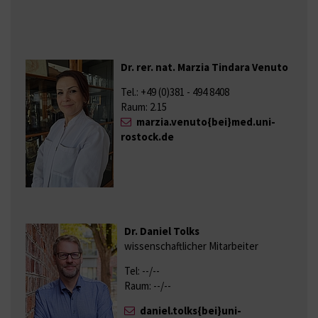
Dr. rer. nat. Marzia Tindara Venuto
Tel.: +49 (0)381 - 494 8408
Raum: 2.15
marzia.venuto{bei}med.uni-
rostock.de
Dr. Daniel Tolks
wissenschaftlicher Mitarbeiter
Tel: --/--
Raum: --/--
daniel.tolks{bei}uni-