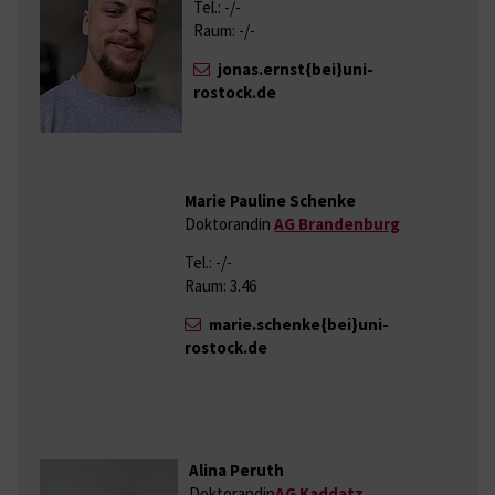
Tel.: -/-
Raum: -/-
jonas.ernst{bei}uni-
rostock.de
Marie Pauline Schenke
Doktorandin
AG Brandenburg
Tel.: -/-
Raum: 3.46
marie.schenke{bei}uni-
rostock.de
Alina Peruth
Doktorandin
AG Kaddatz