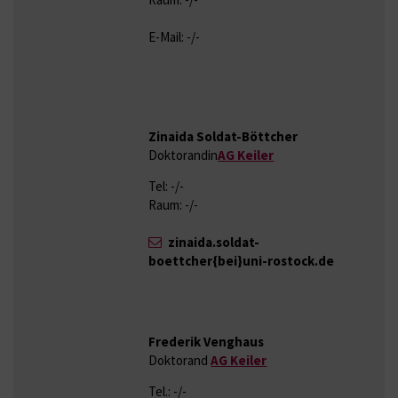
E-Mail: -/-
Zinaida Soldat-Böttcher
Doktorandin
AG Keiler
Tel: -/-
Raum: -/-
zinaida.soldat-
boettcher{bei}uni-rostock.de
Frederik Venghaus
Doktorand
AG Keiler
Tel.: -/-