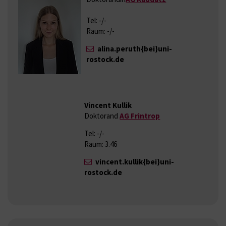
Tel: -/-
Raum: -/-
alina.peruth{bei}uni-
rostock.de
Vincent Kullik
Doktorand
AG Frintrop
Tel: -/-
Raum: 3.46
vincent.kullik{bei}uni-
rostock.de