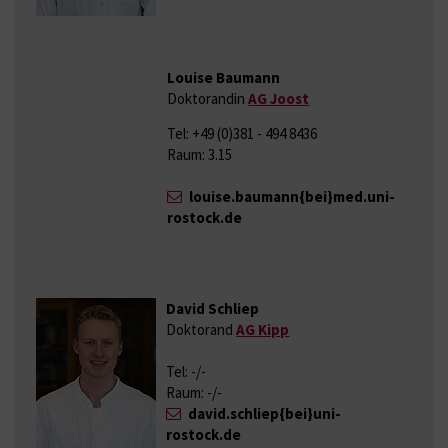
Louise Baumann
Doktorandin
AG Joost
Tel: +49 (0)381 - 494 8436
Raum: 3.15
louise.baumann{bei}med.uni-
rostock.de
David Schliep
Doktorand
AG Kipp
Tel: -/-
Raum: -/-
david.schliep{bei}uni-
rostock.de