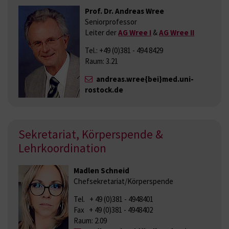
Prof. Dr. Andreas Wree
Seniorprofessor
Leiter der
AG Wree I
&
AG Wree II
Tel.: +49 (0)381 - 494 8429
Raum: 3.21
andreas.wree{bei}med.uni-
rostock.de
Sekretariat, Körperspende &
Lehrkoordination
Madlen Schneid
Chefsekretariat/Körperspende
Tel. + 49 (0)381 - 4948401
Fax + 49 (0)381 - 4948402
Raum: 2.09