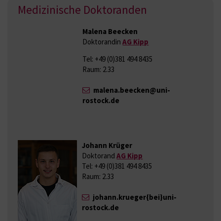
Medizinische Doktoranden
Malena Beecken
Doktorandin
AG Kipp
Tel: +49 (0)381 494 8435
Raum: 2.33
malena.beecken@uni-
rostock.de
Johann Krüger
Doktorand
AG Kipp
Tel: +49 (0)381 494 8435
Raum: 2.33
johann.krueger{bei}uni-
rostock.de