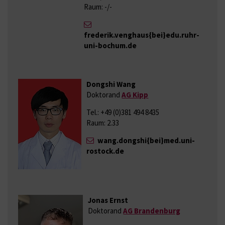
Raum: -/-
frederik.venghaus{bei}edu.ruhr-
uni-bochum.de
Dongshi Wang
Doktorand
AG Kipp
Tel.: +49 (0)381 494 8435
Raum: 2.33
wang.dongshi{bei}med.uni-
rostock.de
Jonas Ernst
Doktorand
AG Brandenburg