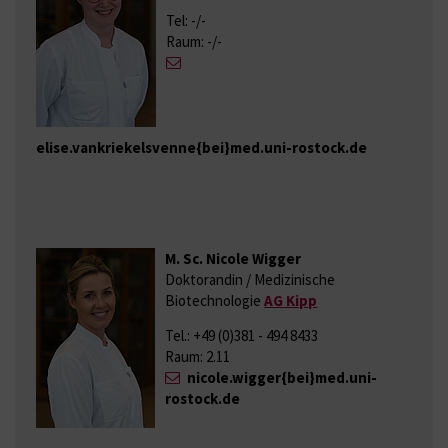
Tel: -/-
Raum: -/-
elise.vankriekelsvenne{bei}med.uni-rostock.de
M. Sc. Nicole Wigger
Doktorandin / Medizinische
Biotechnologie
AG Kipp
Tel.: +49 (0)381 - 494 8433
Raum: 2.11
nicole.wigger{bei}med.uni-
rostock.de